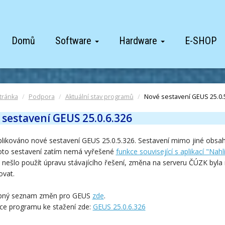
Domů
Software
Hardware
E-SHOP
tránka
Podpora
Aktuální stav programů
Nové sestavení GEUS 25.0.
sestavení GEUS 25.0.6.326
blikováno nové sestavení GEUS 25.0.5.326. Sestavení mimo jiné obsa
to sestavení zatím nemá vyřešené
funkce související s aplikací "Nah
nešlo použít úpravu stávajícího řešení, změna na serveru ČÚZK byla 
ovat.
bný seznam změn pro GEUS
zde
.
ace programu ke stažení zde:
GEUS 25.0.6.326