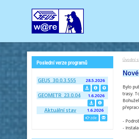
Úvodní s
Poslední verze programů
Nové 
GEUS 30.0.3.555
28.5.2026
Bylo pu
trasy.
To
GEOMETR 23.0.04
1.6.2026
Bohužel 
přeprac
Aktuální stav
1.6.2026
zde
- Podro
- Instal