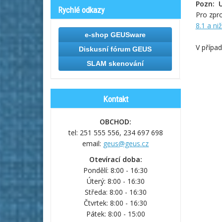
Pozn: U
Rychlé odkazy
Pro zpr
8.1 a ni
e-shop GEUSware
V přípa
Diskusní fórum GEUS
SLAM skenování
Kontakt
OBCHOD:
tel: 251 555 556,
234 697 698
email:
geus@geus.cz
Otevírací doba:
Pondělí: 8:00 - 16:30
Úterý: 8:00 - 16:30
Středa: 8:00 - 16:30
Čtvrtek: 8:00 - 16:30
Pátek: 8:00 - 15:00