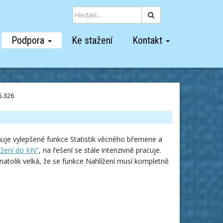
Hledat
Podpora
Ke stažení
Kontakt
5.326
huje vylepšené funkce Statistik věcného břemene a
lížení do KN"
, na řešení se stále intenzivně pracuje.
natolik velká, že se funkce Nahlížení musí kompletně