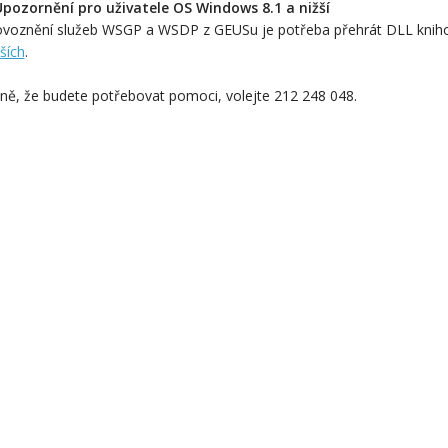
pozornění pro uživatele OS Windows 8.1 a nižší
ovoznění služeb WSGP a WSDP z GEUSu je potřeba přehrát DLL knihov
žších
.
dně, že budete potřebovat pomoci, volejte 212 248 048.