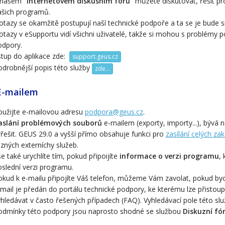
 našem
"internetovém diskusním fóru"
můžete diskutovat, řešit pr
ašich programů.
otazy se okamžitě postupují naší technické podpoře a ta se je bude 
tazy v eSupportu vidí všichni uživatelé, takže si mohou s problémy
odpory.
stup do aplikace zde:
support.geus.cz
odrobnější popis této služby
zde...
-mailem
oužijte e-mailovou adresu
podpora@geus.cz
.
aslání problémových souborů
e-mailem (exporty, importy...), bývá 
řešit. GEUS 29.0 a vyšší přímo obsahuje funkci pro
zasílání celých z
zných externíchy služeb.
e také urychlíte tím, pokud připoijíte
informace o verzi programu
,
slední verzi programu.
okud k e-mailu připojíte Váš telefon, můžeme Vám zavolat, pokud by
mail je předán do portálu technické podpory, ke kterému lze přistoup
hledávat v často řešených případech (FAQ). Vyhledávací pole této služ
odmínky této podpory jsou naprosto shodn
é se službou
Diskuzní f