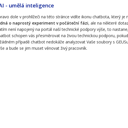
I - umělá inteligence
ravo dole v prohlížeči na této stránce vidíte ikonu chatbota, který je
edná
o naprostý experiment v počáteční fázi
, ale na některé dota
tím není napojený na portál naší technické podpory výše, to nastan
hatbot schopen vás přesměrovat na živou technickou podporu, poku
 žádném případě chatbot nedokáže analyzovat Vaše soubory s GEUSu, 
še a bude se jim muset věnovat živý pracovník.