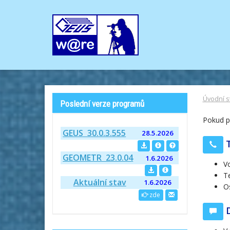
Úvodní s
Poslední verze programů
Pokud p
GEUS 30.0.3.555
28.5.2026
T
GEOMETR 23.0.04
1.6.2026
V
Te
Aktuální stav
1.6.2026
Os
zde
D