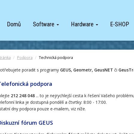
Domů
Software
Hardware
E-SHOP
tránka
Podpora
Technická podpora
otřebujete poradit s programy
GEUS, Geometr, GeusNET
či
GeusTr
elefonická podpora
olejte
212 248 048
... to je nejrychlejší cesta k řešení Vašeho problém
lefonní linka je dostupná pondělí a čtvrtky: 8:00 - 17:00.
tatní dny podpora pouze e-mailem, viz níže.
iskuzní fórum GEUS