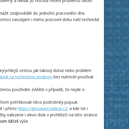
oblémy a hledat již hotová řešení
problémů
okolo
snažit zodpovědět do jednoho pracovního dne.
 pomoci navzájem i mimo pracovní dobu naší technické
nejrychlejší cestou jak takový dotaz nebo problém
akázek na technickou podporu
bez nutnosti používat
 kterou používáte zvláště v případě, že nejde o
chom potřebovali něco podrobněji popsat.
it i přímo
https://geusware.ladesk.cz/
a kde lze i
by nalezene i vlevo dole v prohlížeči na této stránce.
órum GEUS
výše.