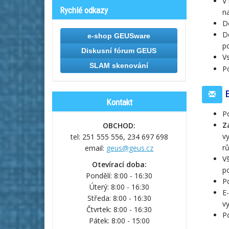
V
Rychlé odkazy
n
D
Do
e-shop GEUSware
p
Diskusní fórum GEUS
V
SLAM skenování
P
E
Kontakt
P
Z
OBCHOD:
vy
tel: 251 555 556,
234 697 698
rů
email:
geus@geus.cz
Vš
Otevírací doba:
po
Pondělí: 8:00 - 16:30
P
Úterý: 8:00 - 16:30
E-
Středa: 8:00 - 16:30
vy
Čtvrtek: 8:00 - 16:30
P
Pátek: 8:00 - 15:00