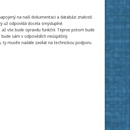
 napojený na naší dokumentaci a databázi znalostí.
zy už odpovídá docela smysluplně.
e, až vše bude opravdu funkční. Teprve potom bude
d bude sám v odpovědích neúspěšný.
ty musíte nadále zasílat na technickou podporu