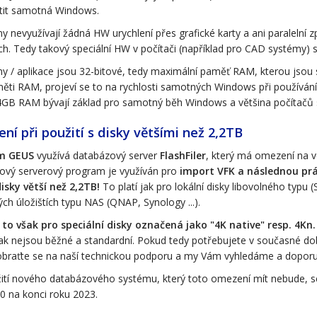
stit samotná Windows.
 nevyužívají žádná HW urychlení přes grafické karty a ani paralelní 
ch. Tedy takový speciální HW v počítači (například pro CAD systémy) s
y / aplikace jsou 32-bitové, tedy maximální paměť RAM, kterou jsou
ěti RAM, projeví se to na rychlosti samotných Windows při používání v
 4GB RAM bývají základ pro samotný běh Windows a většina počítačů
í při použití s disky většími než 2,2TB
m GEUS
využívá databázový server
FlashFiler
, který má omezení na ve
ový serverový program je využíván pro
import VFK a následnou prá
disky větší než 2,2TB!
To platí jak pro lokální disky libovolného typu (
ch úložištích typu NAS (QNAP, Synology ...).
 to však pro speciální disky označená jako "4K native" resp. 4Kn.
ak nejsou běžné a standardní. Pokud tedy potřebujete v současné dob
obraťte se na naší technickou podporu a my Vám vyhledáme a doporu
ití nového databázového systému, který toto omezení mít nebude, 
.0 na konci roku 2023.