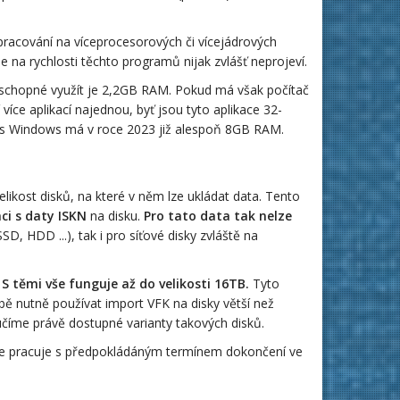
zpracování na víceprocesorových či vícejádrových
e na rychlosti těchto programů nijak zvlášť neprojeví.
 schopné využít je 2,2GB RAM. Pokud má však počítač
íce aplikací najednou, byť jsou tyto aplikace 32-
 s Windows má v roce 2023 již alespoň 8GB RAM.
likost disků, na které v něm lze ukládat data. Tento
ci s daty ISKN
na disku.
Pro tato data tak nelze
SSD, HDD ...), tak i pro síťové disky zvláště na
 S těmi vše funguje až do velikosti 16TB.
Tyto
ě nutně používat import VFK na disky větší než
číme právě dostupné varianty takových disků.
se pracuje s předpokládáným termínem dokončení ve