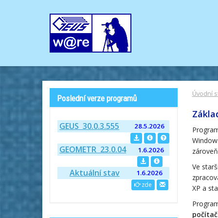
Úvodní s
Poslední verze programů
Zákla
GEUS 30.0.3.555
28.5.2026
Program
Windows
GEOMETR 23.0.04
1.6.2026
zároveň
Ve starš
Aktuální stav
1.6.2026
zpracov
zde
XP a sta
Progra
počítač