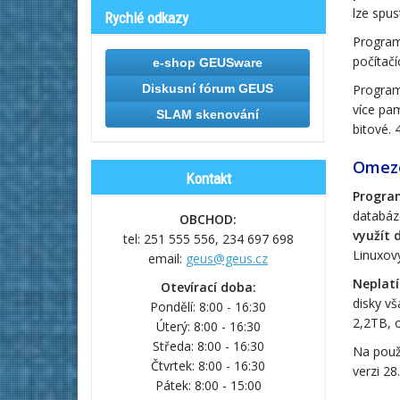
lze spu
Rychlé odkazy
Programy
počítačí
e-shop GEUSware
Diskusní fórum GEUS
Program
více pam
SLAM skenování
bitové.
Omezen
Kontakt
Progra
databáz
OBCHOD:
využít 
tel: 251 555 556,
234 697 698
Linuxový
email:
geus@geus.cz
Neplatí
Otevírací doba:
disky vš
Pondělí: 8:00 - 16:30
2,2TB, 
Úterý: 8:00 - 16:30
Středa: 8:00 - 16:30
Na použ
Čtvrtek: 8:00 - 16:30
verzi 28
Pátek: 8:00 - 15:00