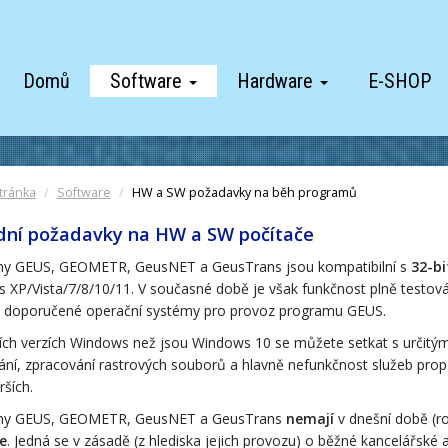
Domů
Software
Hardware
E-SHOP
tránka
Software
HW a SW požadavky na běh programů
dní požadavky na HW a SW počítače
y GEUS, GEOMETR, GeusNET a GeusTrans jsou kompatibilní s
32-bi
 XP/Vista/7/8/10/11. V současné době je však funkčnost plně testov
 doporučené operační systémy pro provoz programu GEUS.
ích verzích Windows než jsou Windows 10 se můžete setkat s určitými
ání, zpracování rastrových souborů a hlavně nefunkčnost služeb pro
rších.
my GEUS, GEOMETR, GeusNET a GeusTrans
nemají
v dnešní době (r
e
. Jedná se v zásadě (z hlediska jejich provozu) o běžné kancelářské 