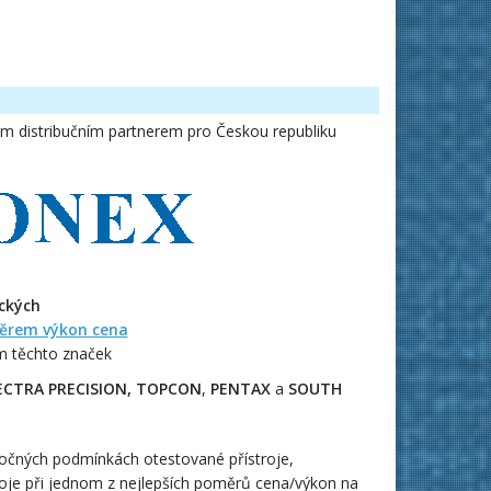
m distribučním partnerem pro Českou republiku
ických
ěrem výkon cena
em těchto značek
ECTRA PRECISION,
TOPCON
,
PENTAX
a
SOUTH
áročných podmínkách otestované přístroje,
roje při jednom z nejlepších poměrů cena/výkon na