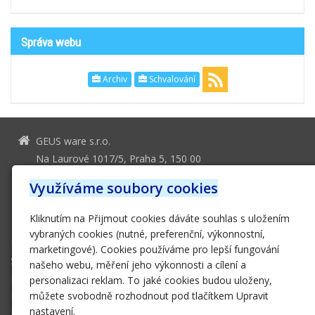
Správa webu
Archiv
Schvalování
GEUS ware s.r.o.
Na Laurové 1017/5, Praha 5, 150 00
geus@geus.cz
Využíváme soubory cookies
251 555 556
Kliknutím na Přijmout cookies dáváte souhlas s uložením
251 552 161
vybraných cookies (nutné, preferenční, výkonnostní,
Domů
marketingové). Cookies používáme pro lepší fungování
Software
našeho webu, měření jeho výkonnosti a cílení a
Hardware
personalizaci reklam. To jaké cookies budou uloženy,
E-SHOP
můžete svobodně rozhodnout pod tlačítkem Upravit
nastavení.
Podpora