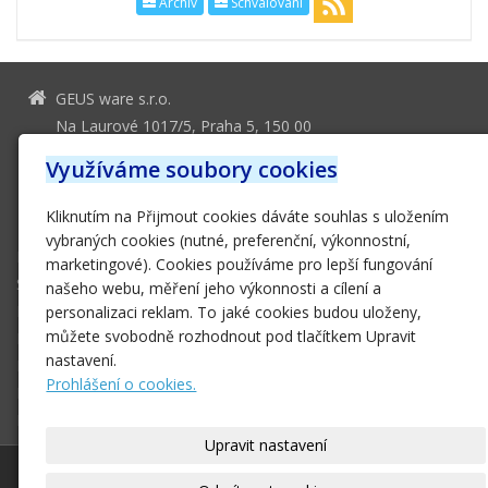
Archiv
Schvalování
GEUS ware s.r.o.
Na Laurové 1017/5, Praha 5, 150 00
geus@geus.cz
Využíváme soubory cookies
251 555 556
Kliknutím na Přijmout cookies dáváte souhlas s uložením
251 552 161
vybraných cookies (nutné, preferenční, výkonnostní,
Domů
marketingové). Cookies používáme pro lepší fungování
Software
našeho webu, měření jeho výkonnosti a cílení a
Hardware
personalizaci reklam. To jaké cookies budou uloženy,
můžete svobodně rozhodnout pod tlačítkem Upravit
E-SHOP
nastavení.
Podpora
Prohlášení o cookies.
Ke stažení
Kontakt
Upravit nastavení
© 2026
GEUS ware s.r.o.
|
Mapa webu