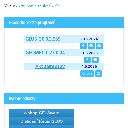
Více viz
webové stránky ČÚZK
Poslední verze programů
GEUS 30.0.3.555
28.5.2026
GEOMETR 23.0.04
1.6.2026
Aktuální stav
1.6.2026
zde
Rychlé odkazy
e-shop GEUSware
Diskusní fórum GEUS