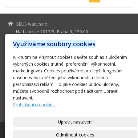
GEUS ware s.r.o.
Na Laurové 1017/5, Praha 5, 150 00
geus@geus.cz
Využíváme soubory cookies
251 555 556
Kliknutím na Přijmout cookies dáváte souhlas s uložením
251 552 161
vybraných cookies (nutné, preferenční, výkonnostní,
Domů
marketingové). Cookies používáme pro lepší fungování
Software
našeho webu, měření jeho výkonnosti a cílení a
Hardware
personalizaci reklam. To jaké cookies budou uloženy,
můžete svobodně rozhodnout pod tlačítkem Upravit
E-SHOP
nastavení.
Podpora
Prohlášení o cookies.
Ke stažení
Kontakt
Upravit nastavení
© 2026
GEUS ware s.r.o.
|
Mapa webu
Odmítnout cookies