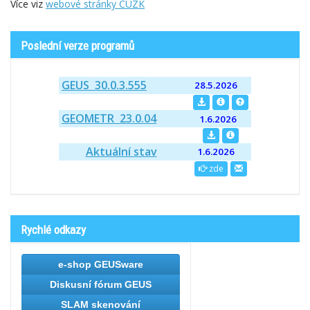
Více viz
webové stránky ČÚZK
Poslední verze programů
GEUS 30.0.3.555
28.5.2026
GEOMETR 23.0.04
1.6.2026
Aktuální stav
1.6.2026
zde
Rychlé odkazy
e-shop GEUSware
Diskusní fórum GEUS
SLAM skenování