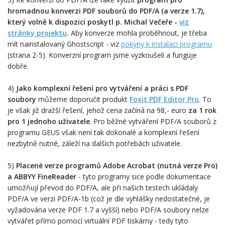
hromadnou konverzi PDF souborů do PDF/A (a verze 1.7),
který volně k dispozici poskytl p. Michal Večeře -
viz
stránky projektu
.
Aby konverze mohla proběhnout, je třeba
mít nainstalovaný Ghostscript - viz
pokyny k instalaci programu
(strana 2-5). Konverzní program jsme vyzkoušeli a funguje
dobře.
4)
Jako komplexní řešení pro vytváření a práci s PDF
soubory
můžeme doporučit produkt
Foxit PDF Editor Pro
. To
je však již dražší řešení, jehož cena začíná na 98,- euro
za 1 rok
pro 1 jednoho uživatele
. Pro běžné vytváření PDF/A souborů z
programu GEUS však není tak dokonalé a komplexní řešení
nezbytně nutné, záleží na dalších potřebách uživatele.
5)
P
lacené verze programů Adobe Acrobat (nutná verze Pro)
a ABBYY FineReader
- tyto programy sice podle dokumentace
umožňují převod do PDF/A, ale při našich testech ukládaly
PDF/A ve verzi PDF/A-1b (což je dle vyhlášky nedostatečné, je
vyžadována verze PDF 1.7 a vyšší) nebo PDF/A soubory nelze
vytvářet přímo pomocí virtuální PDF tiskárny - tedy tyto