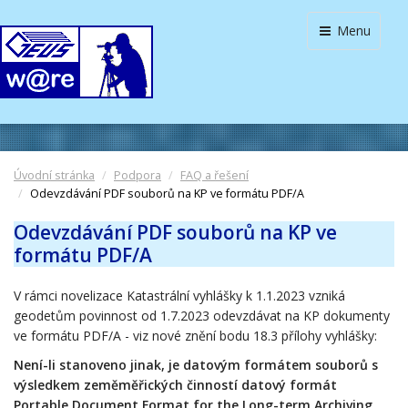
Menu
Úvodní stránka
Podpora
FAQ a řešení
Odevzdávání PDF souborů na KP ve formátu PDF/A
Odevzdávání PDF souborů na KP ve
formátu PDF/A
V rámci novelizace Katastrální vyhlášky k 1.1.2023 vzniká
geodetům povinnost od 1.7.2023 odevzdávat na KP dokumenty
ve formátu PDF/A - viz nové znění bodu 18.3 přílohy vyhlášky:
Není-li stanoveno jinak, je datovým formátem souborů s
výsledkem zeměměřických činností datový formát
Portable Document Format for the Long-term Archiving