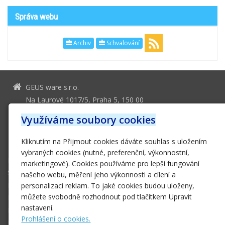
Správa webu
Archiv
Schvalování
GEUS ware s.r.o.
Na Laurové 1017/5, Praha 5, 150 00
geus@geus.cz
Využíváme soubory cookies
251 555 556
Kliknutím na Přijmout cookies dáváte souhlas s uložením
251 552 161
vybraných cookies (nutné, preferenční, výkonnostní,
Domů
marketingové). Cookies používáme pro lepší fungování
Software
našeho webu, měření jeho výkonnosti a cílení a
Hardware
personalizaci reklam. To jaké cookies budou uloženy,
můžete svobodně rozhodnout pod tlačítkem Upravit
E-SHOP
nastavení.
Podpora
Prohlášení o cookies.
Ke stažení