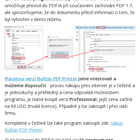
umožňuje převod do PDF/A při současném zachování PDF 1.7,
ale upozorňujeme, že do dokumentu přiloží informaci o tom, že
byl vytvořen v demo režimu.
Placenou verzi Bullzip PDF Printer
jsme otestovali a
můžeme doporučit
- proces nákupu přes internet je v češtině a
je jednoduchý a přehledný a cena odpovídá možnostem
programu, je nutné koupit verzi
Professional
, jejíž cena začíná
na 69 USD (trvalá licence). Případně ji lze zakoupit i přes naši
firmu.
Kompletně v češtině lze také program zakoupit zde:
nákup
Bullzip PDF Printer
3) Ke konverzi do PDF/A lze také využít
program pro