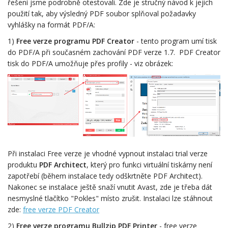
řešení jsme podrobně otestovali. Zde je stručný návod k jejich
použití tak, aby výsledný PDF soubor splňoval požadavky
vyhlášky na formát PDF/A:
1)
F
ree verze programu PDF Creator
- tento program umí tisk
do PDF/A při současném zachování PDF verze 1.7.
PDF Creator
tisk do PDF/A umožňuje přes profily -
viz obrázek:
Při instalaci Free verze je vhodné vypnout instalaci trial verze
produktu
PDF Architect
, který pro funkci virtuální tiskárny není
zapotřebí (během instalace tedy odškrtněte PDF Architect).
Nakonec se instalace ještě snaží vnutit Avast, zde je třeba dát
nesmyslné tlačítko "Pokles" místo zrušit. Instalaci lze stáhnout
zde:
free verze PDF Creator
2)
F
ree verze programu Bullzip PDF Printer
- free verze