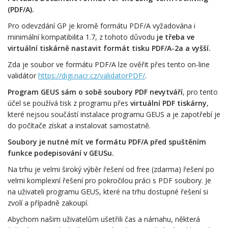
(PDF/A).
Pro odevzdání GP je kromě formátu PDF/A vyžadována i
minimální kompatibilita 1.7, z tohoto důvodu
je třeba
ve
virtuální tiskárně nastavit formát tisku PDF/A-2a a vyšší.
Zda je soubor ve formátu PDF/A lze ověřit přes tento on-line
validátor
https://digi.nacr.cz/validatorPDF/
.
Program GEUS sám o sobě soubory PDF nevytváří
, pro tento
účel se používá tisk z programu přes
virtuální PDF tiskárny
,
které nejsou součástí instalace programu GEUS a je zapotřebí je
do počítače získat a instalovat samostatně.
Soubory je nutné mít ve formátu PDF/A před spuštěním
funkce podepisování v GEUSu.
Na trhu je velmi široký výběr řešení od free (zdarma) řešení po
velmi komplexní řešení pro pokročilou práci s PDF soubory. Je
na uživateli programu GEUS, které na trhu dostupné řešení si
zvolí a případně zakoupí.
Abychom našim uživatelům ušetřili čas a námahu, některá