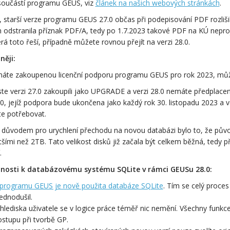
součástí programu GEUS, viz
článek na našich webových stránkách
.
, starší verze programu GEUS 27.0 občas při podepisování PDF rozliši
m odstranila příznak PDF/A, tedy po 1.7.2023 takové PDF na KÚ neproj
erá toto řeší, případně můžete rovnou přejít na verzi 28.0.
něji:
áte zakoupenou licenční podporu programu GEUS pro rok 2023, můžet
ste verzi 27.0 zakoupili jako UPGRADE a verzi 28.0 nemáte předplace
.0, jejíž podpora bude ukončena jako každý rok 30. listopadu 2023 a v
te potřebovat.
 důvodem pro urychlení přechodu na novou databázi bylo to, že půvo
tšími než 2TB. Tato velikost disků již začala být celkem běžná, tedy
.
nosti k databázovému systému SQLite v rámci GEUSu 28.0:
 programu GEUS je nově použita databáze SQLite
. Tím se celý proce
ednodušil.
hlediska uživatele se v logice práce téměř nic nemění. Všechny funkce
stupu při tvorbě GP.