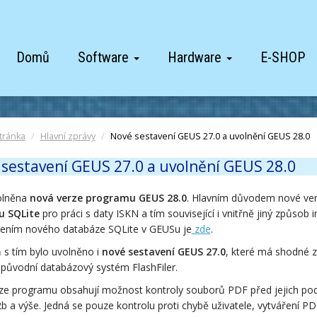
Domů
Software
Hardware
E-SHOP
tránka
Hlavní zprávy
Nové sestavení GEUS 27.0 a uvolnění GEUS 28.0
sestavení GEUS 27.0 a uvolnění GEUS 28.0
olněna
nová verze programu GEUS 28.0
. Hlavním důvodem nové verz
u SQLite
pro práci s daty ISKN a tím související i vnitřně jiný způsob
ením nového databáze SQLite v GEUSu je
zde
.
s tím bylo uvolněno i
nové sestavení GEUS 27.0
, které má shodné z
 původní databázový systém FlashFiler.
ze programu obsahují možnost kontroly souborů PDF před jejich po
 a výše. Jedná se pouze kontrolu proti chybě uživatele, vytváření PDF 