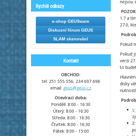
nejsou 
Rychlé odkazy
POZOR
1.7 a tí
e-shop GEUSware
27.0, kt
Diskusní fórum GEUS
Podrob
SLAM skenování
Pokud m
Pokud j
Kontakt
verzi 27
to bude
OBCHOD:
Hlavním
tel: 251 555 556,
234 697 698
disky vě
email:
geus@geus.cz
nutností
Otevírací doba:
Podrob
Pondělí: 8:00 - 16:30
V
Úterý: 8:00 - 16:30
zj
Středa: 8:00 - 16:30
Z 
Čtvrtek: 8:00 - 16:30
po
Pátek: 8:00 - 15:00