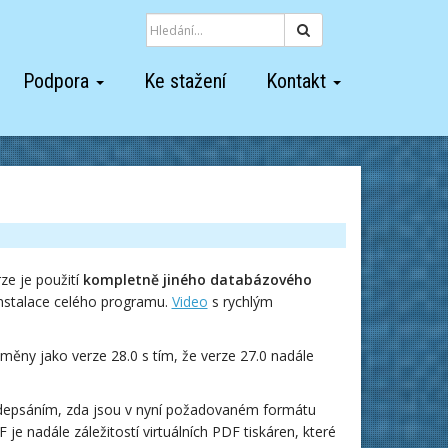
Hledat
Podpora
Ke stažení
Kontakt
e je použití
kompletně jiného databázového
 instalace celého programu.
Video
s rychlým
měny jako verze 28.0 s tím, že verze 27.0 nadále
depsáním, zda jsou v nyní požadovaném formátu
je nadále záležitostí virtuálních PDF tiskáren, které