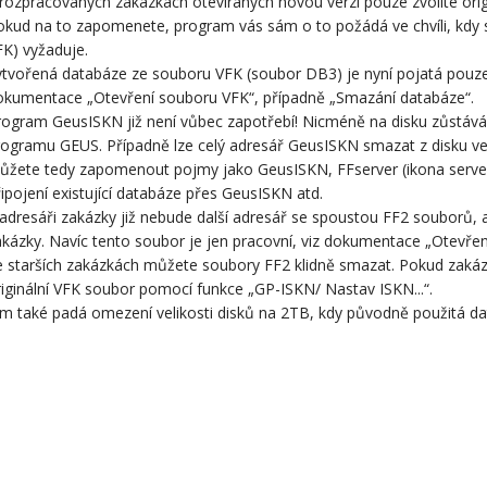
rozpracovaných zakázkách otevíraných novou verzí pouze zvolíte origi
kud na to zapomenete, program vás sám o to požádá ve chvíli, kdy sp
K) vyžaduje.
tvořená databáze ze souboru VFK (soubor DB3) je nyní pojatá pouze j
okumentace „Otevření souboru VFK“, případně „Smazání databáze“.
rogram GeusISKN již není vůbec zapotřebí! Nicméně na disku zůstává 
rogramu GEUS. Případně lze celý adresář GeusISKN smazat z disku v
žete tedy zapomenout pojmy jako GeusISKN, FFserver (ikona serveru 
ipojení existující databáze přes GeusISKN atd.
adresáři zakázky již nebude další adresář se spoustou FF2 souborů,
kázky. Navíc tento soubor je jen pracovní, viz dokumentace „Otevřen
e starších zakázkách můžete soubory FF2 klidně smazat. Pokud zakáz
iginální VFK soubor pomocí funkce „GP-ISKN/ Nastav ISKN...“.
m také padá omezení velikosti disků na 2TB, kdy původně použitá dat