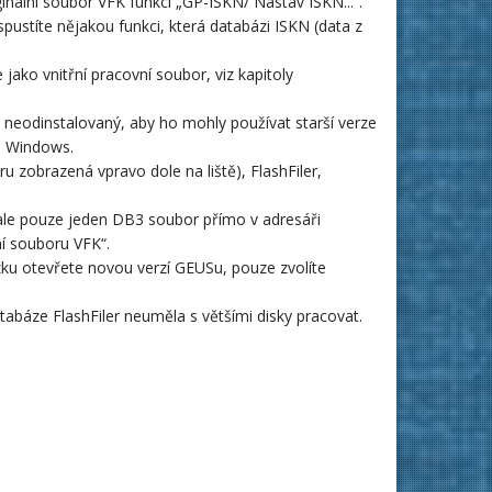
nální soubor VFK funkcí „GP-ISKN/ Nastav ISKN...“.
ustíte nějakou funkci, která databázi ISKN (data z
ako vnitřní pracovní soubor, viz kapitoly
neodinstalovaný, aby ho mohly používat starší verze
e Windows.
zobrazená vpravo dole na liště), FlashFiler,
 ale pouze jeden DB3 soubor přímo v adresáři
í souboru VFK“.
ku otevřete novou verzí GEUSu, pouze zvolíte
abáze FlashFiler neuměla s většími disky pracovat.