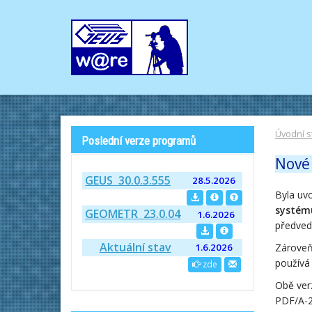
Úvodní s
Poslední verze programů
Nové 
GEUS 30.0.3.555
28.5.2026
Byla uv
systém
GEOMETR 23.0.04
1.6.2026
předved
Aktuální stav
1.6.2026
Zároveň 
používá
zde
Obě ver
PDF/A-2b