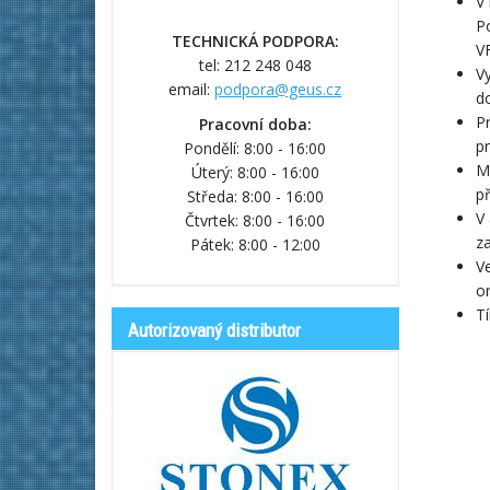
V 
Po
TECHNICKÁ PODPORA:
VF
tel: 212 248 048
Vy
email:
podpora@geus.cz
d
P
Pracovní doba:
p
Pondělí: 8:00 - 16:00
Mů
Úterý: 8:00 - 16:00
př
Středa: 8:00 - 16:00
V 
Čtvrtek: 8:00 - 16:00
za
Pátek: 8:00 - 12:00
V
or
Tí
Autorizovaný distributor