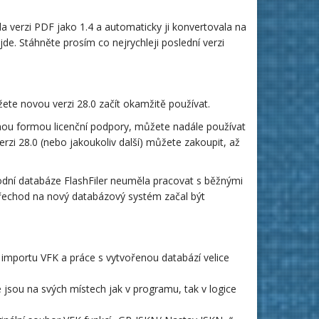
la verzi PDF jako 1.4 a automaticky ji konvertovala na
de. Stáhněte prosím co nejrychleji poslední verzi
e novou verzi 28.0 začít okamžitě používat.
nou formou licenční podpory, můžete nadále používat
erzi 28.0 (nebo jakoukoliv další) můžete zakoupit, až
dní databáze FlashFiler neuměla pracovat s běžnými
 přechod na nový databázový systém začal být
s importu VFK a práce s vytvořenou databází velice
 jsou na svých místech jak v programu, tak v logice