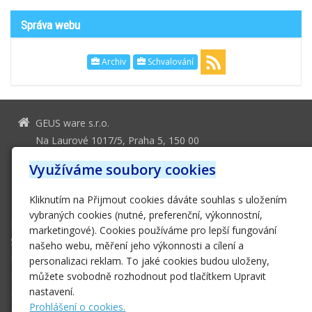
Správa webu
Archiv
Schvalování
GEUS ware s.r.o.
Na Laurové 1017/5, Praha 5, 150 00
geus@geus.cz
Využíváme soubory cookies
251 555 556
Kliknutím na Přijmout cookies dáváte souhlas s uložením
251 552 161
vybraných cookies (nutné, preferenční, výkonnostní,
Domů
marketingové). Cookies používáme pro lepší fungování
Software
našeho webu, měření jeho výkonnosti a cílení a
Hardware
personalizaci reklam. To jaké cookies budou uloženy,
E-SHOP
můžete svobodně rozhodnout pod tlačítkem Upravit
nastavení.
Podpora
Prohlášení o cookies.
Ke stažení