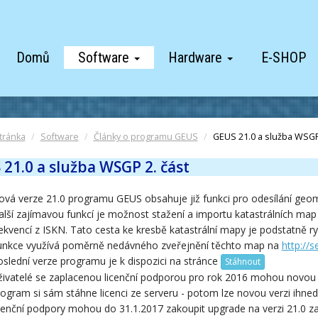
Domů
Software
Hardware
E-SHOP
tránka
Software
Články o programu GEUS
GEUS 21.0 a služba WSGP
21.0 a služba WSGP 2. část
ová verze 21.0 programu GEUS obsahuje již funkci pro odesílání geo
lší zajímavou funkcí je možnost stažení a importu katastrálních map
ekvencí z ISKN. Tato cesta ke kresbě katastrální mapy je podstatně r
unkce využívá poměrně nedávného zveřejnění těchto map na
http://s
slední verze programu je k dispozici na stránce
Stáhnout
ivatelé se zaplacenou licenční podporou pro rok 2016 mohou novou ve
ogram si sám stáhne licenci ze serveru - potom lze novou verzi ihned
icenční podpory mohou do 31.1.2017 zakoupit upgrade na verzi 21.0 