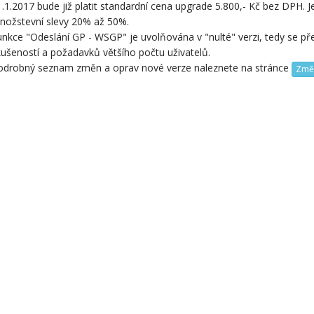
.1.2017 bude již platit standardní cena upgrade 5.800,- Kč bez DPH. Je
nožstevní slevy 20% až 50%.
nkce "Odeslání GP - WSGP" je uvolňována v "nulté" verzi, tedy se pře
ušeností a požadavků většího počtu uživatelů.
odrobný seznam změn a oprav nové verze naleznete na stránce
Změ