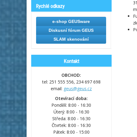
31
Rychlé odkazy
m
Fu
e-shop GEUSware
zk
P
Diskusní fórum GEUS
SLAM skenování
Kontakt
OBCHOD:
tel: 251 555 556,
234 697 698
email:
geus@geus.cz
Otevírací doba:
Pondělí: 8:00 - 16:30
Úterý: 8:00 - 16:30
Středa: 8:00 - 16:30
Čtvrtek: 8:00 - 16:30
Pátek: 8:00 - 15:00