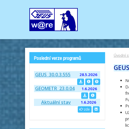
Úvodní s
Poslední verze programů
GEUS 
GEUS 30.0.3.555
28.5.2026
N
Da
GEOMETR 23.0.04
1.6.2026
fr
F
Aktuální stav
1.6.2026
Po
zde
Už
pr
l