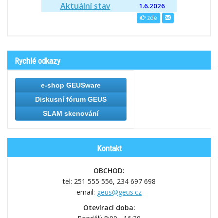
Aktuální stav
1.6.2026
zde
Rychlé odkazy
e-shop GEUSware
Diskusní fórum GEUS
SLAM skenování
Kontakt
OBCHOD:
tel: 251 555 556,
234 697 698
email:
geus@geus.cz
Otevírací doba: