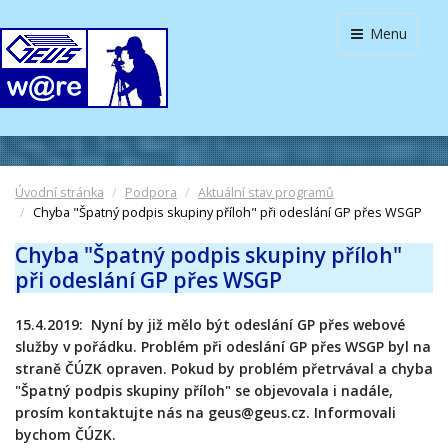
Menu
Úvodní stránka
Podpora
Aktuální stav programů
Chyba "Špatný podpis skupiny příloh" při odeslání GP přes WSGP
Chyba "Špatný podpis skupiny příloh"
při odeslání GP přes WSGP
15.4.2019: Nyní by již mělo být odeslání GP přes webové
služby v pořádku. Problém při odeslání GP přes WSGP byl na
straně ČÚZK opraven. Pokud by problém přetrvával a chyba
"Špatný podpis skupiny příloh" se objevovala i nadále,
prosím kontaktujte nás na geus@geus.cz. Informovali
bychom ČÚZK.