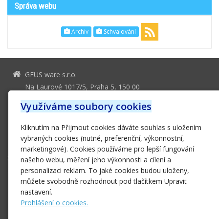
Správa webu
Archiv
Schvalování
GEUS ware s.r.o.
Na Laurové 1017/5, Praha 5, 150 00
geus@geus.cz
Využíváme soubory cookies
251 555 556
Kliknutím na Přijmout cookies dáváte souhlas s uložením
251 552 161
vybraných cookies (nutné, preferenční, výkonnostní,
Domů
marketingové). Cookies používáme pro lepší fungování
Software
našeho webu, měření jeho výkonnosti a cílení a
Hardware
personalizaci reklam. To jaké cookies budou uloženy,
můžete svobodně rozhodnout pod tlačítkem Upravit
E-SHOP
nastavení.
Podpora
Prohlášení o cookies.
Ke stažení
Kontakt