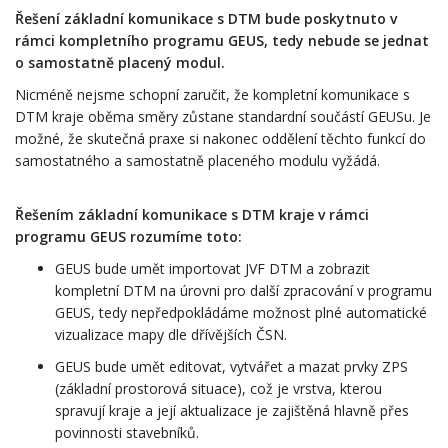
Řešení základní komunikace s DTM bude poskytnuto v
rámci kompletního programu GEUS, tedy nebude se jednat
o samostatně placený modul.
Nicméně nejsme schopní zaručit, že kompletní komunikace s
DTM kraje oběma směry zůstane standardní součástí GEUSu. Je
možné, že skutečná praxe si nakonec oddělení těchto funkcí do
samostatného a samostatně placeného modulu vyžádá.
Řešením základní komunikace s DTM kraje v rámci
programu GEUS rozumíme toto:
GEUS bude umět importovat JVF DTM a zobrazit
kompletní DTM na úrovni pro další zpracování v programu
GEUS, tedy nepředpokládáme možnost plné automatické
vizualizace mapy dle dřívějších ČSN.
GEUS bude umět editovat, vytvářet a mazat prvky ZPS
(základní prostorová situace), což je vrstva, kterou
spravují kraje a její aktualizace je zajištěná hlavně přes
povinnosti stavebníků.