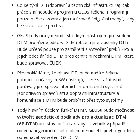
Co se týká DTI (dopravní a technická infrastruktura), tak
práce s ní nebude v programu GEUS řešena. Program ji
pouze načte a zobrazí jen na úroveň "digitální mapy", tedy
bez vizualizace pro tisk.
GEUS tedy nikdy nebude vhodným nástrojem pro vedení
DTM pro různé editory DTM (obce a jiné vlastníky DTI).
Bude určený pouze pro zaměření a vytvoření prvků ZPS a
jejich odeslání do DTM přes centrální rozhraní DTM, které
bude spravovat ČÚZK.
Předpokládáme, že oblast DTI bude nadále řešena
pomocí současných SW nástrojů, které se až dosud
používaly pro správu interních informačních systémů
jednotlivých správců sítí a dopravní infrastruktury a
komunikace s DTM bude probíhat přes tyto systémy.
Tedy hlavním účelem funkcí DTM v GEUSu bude
možnost
vytvořit geodetické podklady pro aktualizaci DTM
(GP-DTM)
pro stavebníka tak, aby stavebník v případě
objednání geometrického plánu nemusel u jiného geodeta
objednávat vytvoření GP-DTM.