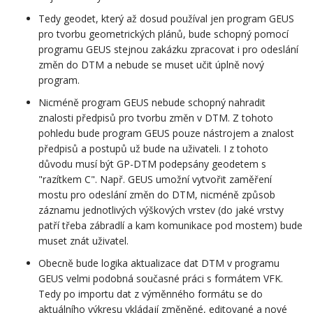
Tedy geodet, který až dosud používal jen program GEUS
pro tvorbu geometrických plánů, bude schopný pomocí
programu GEUS stejnou zakázku zpracovat i pro odeslání
změn do DTM a nebude se muset učit úplně nový
program.
Nicméně program GEUS nebude schopný nahradit
znalosti předpisů pro tvorbu změn v DTM. Z tohoto
pohledu bude program GEUS pouze nástrojem a znalost
předpisů a postupů už bude na uživateli. I z tohoto
důvodu musí být GP-DTM podepsány geodetem s
"razítkem C". Např. GEUS umožní vytvořit zaměření
mostu pro odeslání změn do DTM, nicméně způsob
záznamu jednotlivých výškových vrstev (do jaké vrstvy
patří třeba zábradlí a kam komunikace pod mostem) bude
muset znát uživatel.
Obecně bude logika aktualizace dat DTM v programu
GEUS velmi podobná současné práci s formátem VFK.
Tedy po importu dat z výměnného formátu se do
aktuálního výkresu vkládají změněné, editované a nové