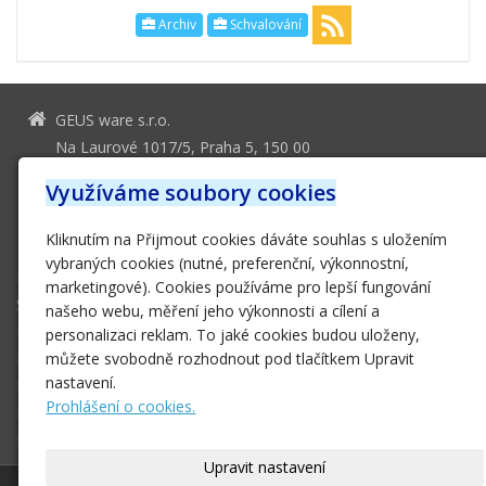
Archiv
Schvalování
GEUS ware s.r.o.
Na Laurové 1017/5, Praha 5, 150 00
geus@geus.cz
Využíváme soubory cookies
251 555 556
Kliknutím na Přijmout cookies dáváte souhlas s uložením
251 552 161
vybraných cookies (nutné, preferenční, výkonnostní,
Domů
marketingové). Cookies používáme pro lepší fungování
Software
našeho webu, měření jeho výkonnosti a cílení a
Hardware
personalizaci reklam. To jaké cookies budou uloženy,
E-SHOP
můžete svobodně rozhodnout pod tlačítkem Upravit
nastavení.
Podpora
Prohlášení o cookies.
Ke stažení
Kontakt
Upravit nastavení